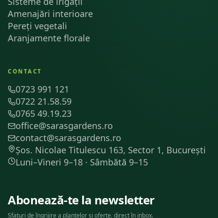
Sisteme de irigații
Amenajări interioare
Pereți vegetali
Aranjamente florale
CONTACT
0723 991 121
0722 21.58.59
0765 49.19.23
office@sarasgardens.ro
contact@sarasgardens.ro
Șos. Nicolae Titulescu 163, Sector 1, București
Luni–Vineri 9–18 · Sâmbătă 9–15
Abonează-te la newsletter
Sfaturi de îngrijire a plantelor și oferte, direct în inbox.