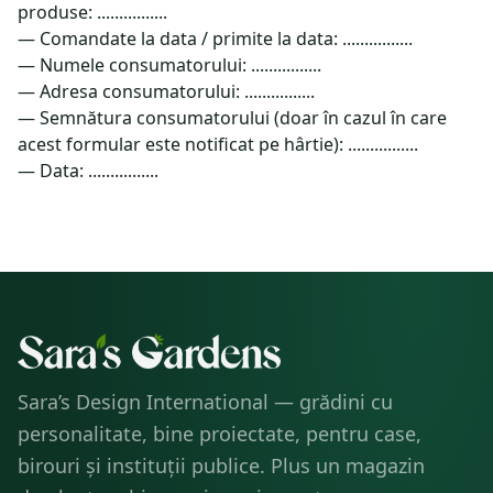
produse: ................
— Comandate la data / primite la data: ................
— Numele consumatorului: ................
— Adresa consumatorului: ................
— Semnătura consumatorului (doar în cazul în care
acest formular este notificat pe hârtie): ................
— Data: ................
Sara’s Design International — grădini cu
personalitate, bine proiectate, pentru case,
birouri și instituții publice. Plus un magazin