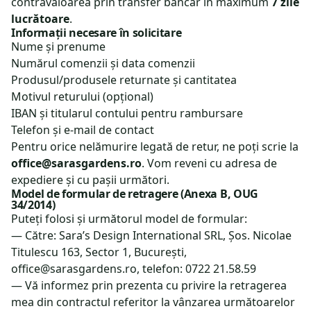
contravaloarea prin transfer bancar în maximum
7 zile
lucrătoare
.
Informații necesare în solicitare
Nume și prenume
Numărul comenzii și data comenzii
Produsul/produsele returnate și cantitatea
Motivul returului (opțional)
IBAN și titularul contului pentru rambursare
Telefon și e-mail de contact
Pentru orice nelămurire legată de retur, ne poți scrie la
office@sarasgardens.ro
. Vom reveni cu adresa de
expediere și cu pașii următori.
Model de formular de retragere (Anexa B, OUG
34/2014)
Puteți folosi și următorul model de formular:
— Către: Sara’s Design International SRL, Șos. Nicolae
Titulescu 163, Sector 1, București,
office@sarasgardens.ro, telefon: 0722 21.58.59
— Vă informez prin prezenta cu privire la retragerea
mea din contractul referitor la vânzarea următoarelor