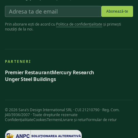
Abonează-te
Prin abonare ești de acord cu
Politica de confidențialitate
și primești
noutăți de la noi.
PARTENERI
Premier Restaurant
Mercury Research
Unger Steel Buildings
©
2026
Sara’s Design International SRL · CUI 21210790 · Reg. Com.
J40/3936/2007 ·
Toate drepturile rezervate
Confidențialitate
Cookies
Termeni
Livrare și retur
Formular de retur